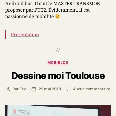
Android bus. Il suit le MASTER TRANSMOB
proposer par l’UT2. Évidemment, il est
passionné de mobilité
Présentation
Catégories
MOBIBLOG
Dessine moi Toulouse
sur
Par
Eric
29 mai 2018
Aucun commentaire
Auteur
Date
De
de
de
mo
l’article
l’article
To