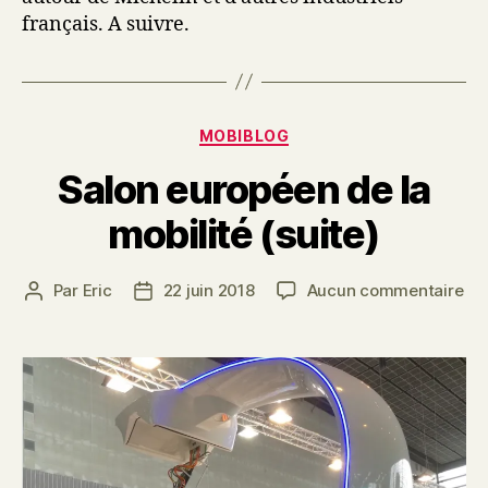
français. A suivre.
Catégories
MOBIBLOG
Salon européen de la
mobilité (suite)
sur
Par
Eric
22 juin 2018
Aucun commentaire
Auteur
Date
Sa
de
de
eu
l’article
l’article
de
la
mob
(su