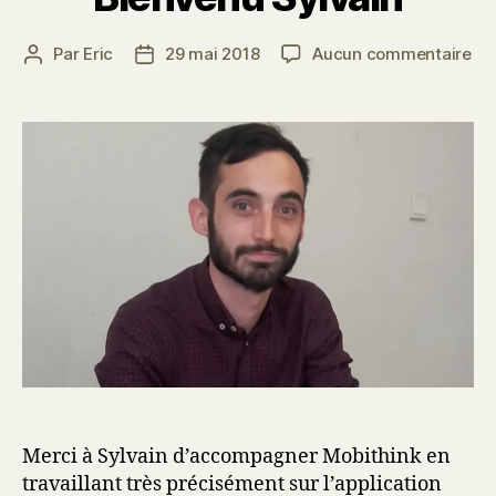
sur
Par
Eric
29 mai 2018
Aucun commentaire
Auteur
Date
Bi
de
de
Syl
l’article
l’article
Merci à Sylvain d’accompagner Mobithink en
travaillant très précisément sur l’application