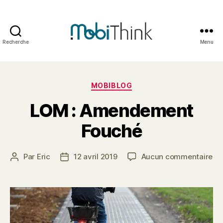
Recherche
Menu
Mobithink
Catégories
MOBIBLOG
LOM : Amendement
Fouché
su
Par
Eric
12 avril 2019
Aucun commentaire
Auteur
Date
LO
de
de
:
l’article
l’article
Am
Fo