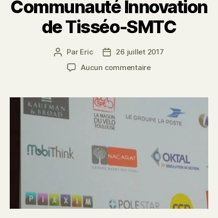
Communauté Innovation
de Tisséo-SMTC
Par
Eric
26 juillet 2017
Auteur
Date
de
de
sur
Aucun commentaire
l’article
l’article
Mobithink
intègre
la
Communauté
Innovation
de
Tisséo-
SMTC