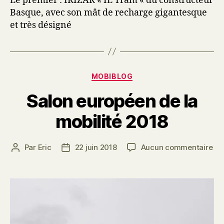
Le premier : IRIZAR « IE Tram « du constructeur
Basque, avec son mât de recharge gigantesque
et très désigné
Catégories
MOBIBLOG
Salon européen de la
mobilité 2018
sur
Par
Eric
22 juin 2018
Aucun commentaire
Auteur
Date
Sa
de
de
eu
l’article
l’article
de
la
mob
20