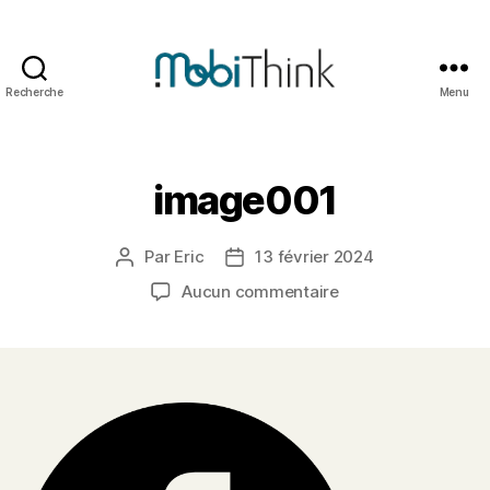
Recherche
Menu
Mobithink
image001
Par
Eric
13 février 2024
Auteur
Date
de
de
sur
Aucun commentaire
l’article
l’article
image001